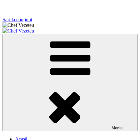
Sari la conținut
Chef Vezeteu
Antreprenor, instructor al prestigioasei Scuola Nazionale Maestri
Pizzaioli Italia
Meniu
Acasă