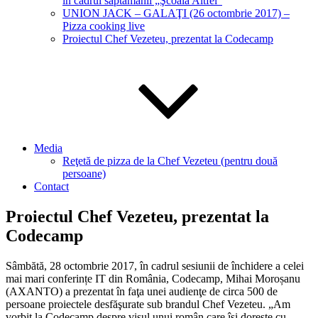
în cadrul săptămânii „Şcoala Altfel“
UNION JACK – GALAŢI (26 octombrie 2017) –
Pizza cooking live
Proiectul Chef Vezeteu, prezentat la Codecamp
Media
Reţetă de pizza de la Chef Vezeteu (pentru două
persoane)
Contact
Proiectul Chef Vezeteu, prezentat la
Codecamp
Sâmbătă, 28 octombrie 2017, în cadrul sesiunii de închidere a celei
mai mari conferințe IT din România, Codecamp, Mihai Moroșanu
(AXANTO) a prezentat în faţa unei audienţe de circa 500 de
persoane proiectele desfăşurate sub brandul Chef Vezeteu. „Am
vorbit la Codecamp despre visul unui român care îşi doreşte cu