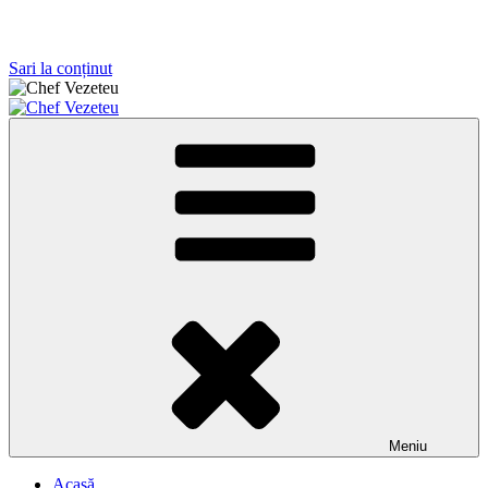
Sari la conținut
Chef Vezeteu
Antreprenor, instructor al prestigioasei Scuola Nazionale Maestri
Pizzaioli Italia
Meniu
Acasă