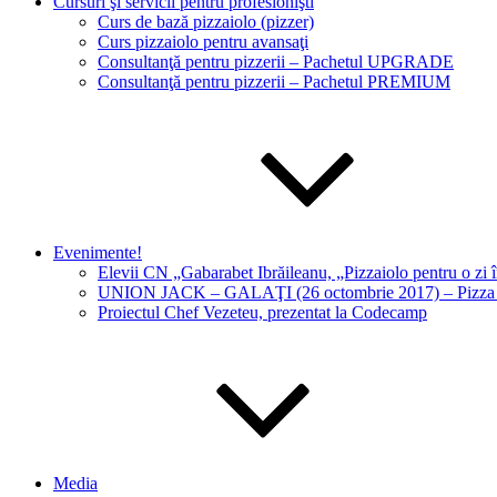
Cursuri şi servicii pentru profesionişti
Curs de bază pizzaiolo (pizzer)
Curs pizzaiolo pentru avansaţi
Consultanţă pentru pizzerii – Pachetul UPGRADE
Consultanţă pentru pizzerii – Pachetul PREMIUM
Evenimente!
Elevii CN „Gabarabet Ibrăileanu, „Pizzaiolo pentru o zi î
UNION JACK – GALAŢI (26 octombrie 2017) – Pizza c
Proiectul Chef Vezeteu, prezentat la Codecamp
Media