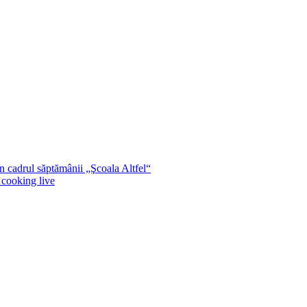
n cadrul săptămânii „Şcoala Altfel“
ooking live