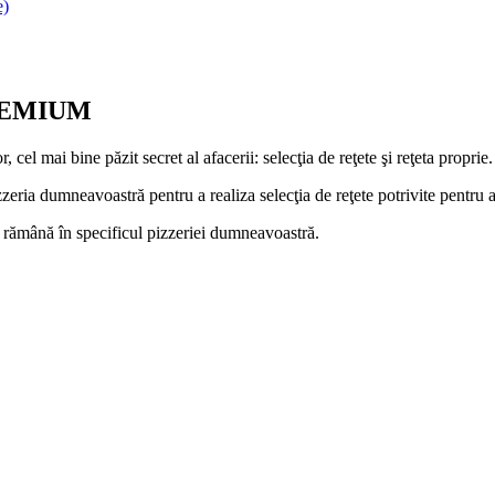
e)
 PREMIUM
cel mai bine păzit secret al afacerii: selecţia de reţete şi reţeta proprie.
eria dumneavoastră pentru a realiza selecţia de reţete potrivite pentru
ă rămână în specificul pizzeriei dumneavoastră.