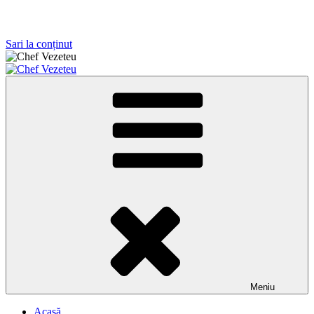
Sari la conținut
Antreprenor, instructor al prestigioasei Scuola Nazionale Maestri
Chef Vezeteu
Pizzaioli Italia
Meniu
Acasă