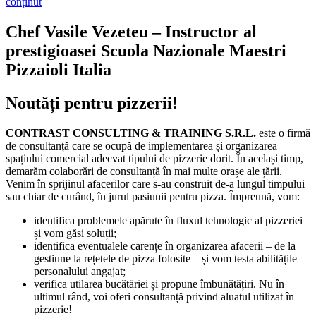
conținut
Chef Vasile Vezeteu – Instructor al
prestigioasei Scuola Nazionale Maestri
Pizzaioli Italia
Noutăți pentru pizzerii!
CONTRAST CONSULTING & TRAINING S.R.L.
este o firmă
de consultanță care se ocupă de implementarea și organizarea
spațiului comercial adecvat tipului de pizzerie dorit. În același timp,
demarăm colaborări de consultanță în mai multe orașe ale țării.
Venim în sprijinul afacerilor care s-au construit de-a lungul timpului
sau chiar de curând, în jurul pasiunii pentru pizza. Împreună, vom:
identifica problemele apărute în fluxul tehnologic al pizzeriei
și vom găsi soluții;
identifica eventualele carențe în organizarea afacerii – de la
gestiune la rețetele de pizza folosite – și vom testa abilitățile
personalului angajat;
verifica utilarea bucătăriei și propune îmbunătățiri. Nu în
ultimul rând, voi oferi consultanță privind aluatul utilizat în
pizzerie!