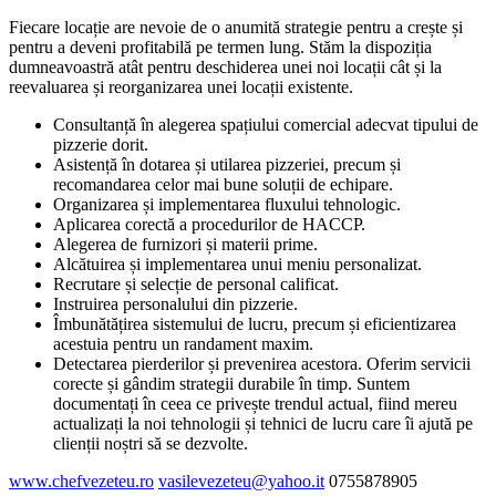
Fiecare locație are nevoie de o anumită strategie pentru a crește și
pentru a deveni profitabilă pe termen lung. Stăm la dispoziția
dumneavoastră atât pentru deschiderea unei noi locații cât și la
reevaluarea și reorganizarea unei locații existente.
Consultanță în alegerea spațiului comercial adecvat tipului de
pizzerie dorit.
Asistență în dotarea și utilarea pizzeriei, precum și
recomandarea celor mai bune soluții de echipare.
Organizarea și implementarea fluxului tehnologic.
Aplicarea corectă a procedurilor de HACCP.
Alegerea de furnizori și materii prime.
Alcătuirea și implementarea unui meniu personalizat.
Recrutare și selecție de personal calificat.
Instruirea personalului din pizzerie.
Îmbunătățirea sistemului de lucru, precum și eficientizarea
acestuia pentru un randament maxim.
Detectarea pierderilor și prevenirea acestora. Oferim servicii
corecte și gândim strategii durabile în timp. Suntem
documentați în ceea ce privește trendul actual, fiind mereu
actualizați la noi tehnologii și tehnici de lucru care îi ajută pe
clienții noștri să se dezvolte.
www.chefvezeteu.ro
vasilevezeteu@yahoo.it
0755878905