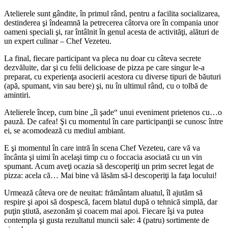
Atelierele sunt gândite, în primul rând, pentru a facilita socializarea,
destinderea şi îndeamnă la petrecerea câtorva ore în compania unor
oameni speciali şi, rar întâlnit în genul acesta de activităţi, alături de
un expert culinar – Chef Vezeteu.
La final, fiecare participant va pleca nu doar cu câteva secrete
dezvăluite, dar şi cu felii delicioase de pizza pe care singur le-a
preparat, cu experienţa asocierii acestora cu diverse tipuri de băuturi
(apă, spumant, vin sau bere) şi, nu în ultimul rând, cu o tolbă de
amintiri.
Atelierele încep, cum bine „îi şade“ unui eveniment prietenos cu…o
pauză. De cafea! Şi cu momentul în care participanţii se cunosc între
ei, se acomodează cu mediul ambiant.
E şi momentul în care intră în scena Chef Vezeteu, care vă va
încânta şi uimi în acelaşi timp cu o foccacia asociată cu un vin
spumant. Acum aveţi ocazia să descoperiţi un prim secret legat de
pizza: acela că… Mai bine vă lăsăm să-l descoperiţi la faţa locului!
Urmează câteva ore de neuitat: frământam aluatul, îl ajutăm să
respire şi apoi să dospescă, facem blatul după o tehnică simplă, dar
puţin ştiută, asezonăm şi coacem mai apoi. Fiecare îşi va putea
contempla şi gusta rezultatul muncii sale: 4 (patru) sortimente de