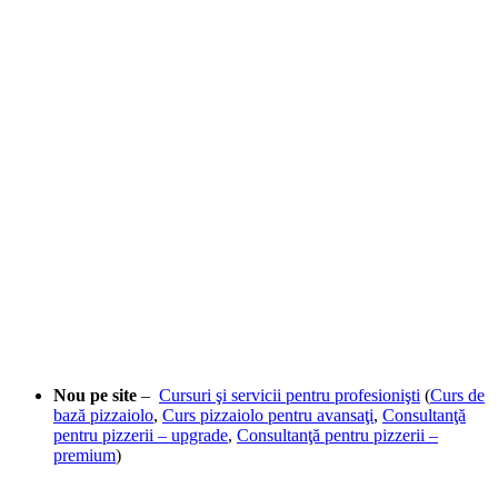
Nou pe site
–
Cursuri şi servicii pentru profesionişti
(
Curs de
bază pizzaiolo
,
Curs pizzaiolo pentru avansaţi
,
Consultanţă
pentru pizzerii – upgrade
,
Consultanţă pentru pizzerii –
premium
)