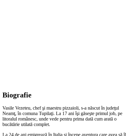
Biografie
Vasile Vezeteu, chef şi maestru pizzaioli, s-a născut în judeţul
Neamţ, în comuna Tupilaţi. La 17 ani îşi găseşte primul job, pe
litoralul românesc, unde vede pentru prima dată cum arată o
bucătărie utilată complet.
La 24 de ani emigrează în Italia şi începe aventura care avea să îl