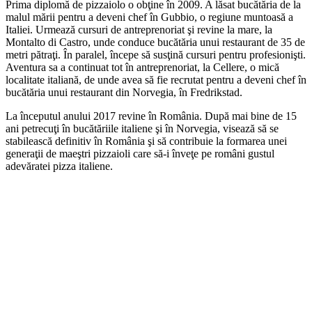
Prima diplomă de pizzaiolo o obţine în 2009. A lăsat bucătăria de la
malul mării pentru a deveni chef în Gubbio, o regiune muntoasă a
Italiei. Urmează cursuri de antreprenoriat şi revine la mare, la
Montalto di Castro, unde conduce bucătăria unui restaurant de 35 de
metri pătraţi. În paralel, începe să susţină cursuri pentru profesionişti.
Aventura sa a continuat tot în antreprenoriat, la Cellere, o mică
localitate italiană, de unde avea să fie recrutat pentru a deveni chef în
bucătăria unui restaurant din Norvegia, în Fredrikstad.
La începutul anului 2017 revine în România. După mai bine de 15
ani petrecuţi în bucătăriile italiene şi în Norvegia, visează să se
stabilească definitiv în România şi să contribuie la formarea unei
generaţii de maeştri pizzaioli care să-i înveţe pe români gustul
adevăratei pizza italiene.