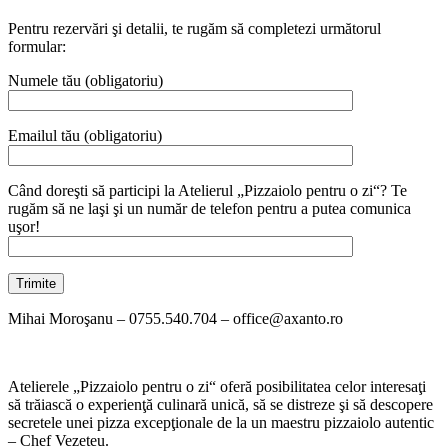
Pentru rezervări şi detalii, te rugăm să completezi următorul
formular:
Numele tău (obligatoriu)
Emailul tău (obligatoriu)
Când doreşti să participi la Atelierul „Pizzaiolo pentru o zi“? Te
rugăm să ne laşi şi un număr de telefon pentru a putea comunica
uşor!
Mihai Moroşanu – 0755.540.704 – office@axanto.ro
Atelierele „Pizzaiolo pentru o zi“ oferă posibilitatea celor interesaţi
să trăiască o experienţă culinară unică, să se distreze şi să descopere
secretele unei pizza excepţionale de la un maestru pizzaiolo autentic
– Chef Vezeteu.