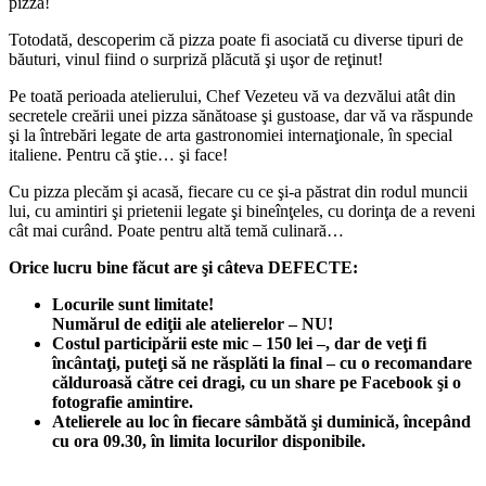
pizza!
Totodată, descoperim că pizza poate fi asociată cu diverse tipuri de
băuturi, vinul fiind o surpriză plăcută şi uşor de reţinut!
Pe toată perioada atelierului, Chef Vezeteu vă va dezvălui atât din
secretele creării unei pizza sănătoase şi gustoase, dar vă va răspunde
şi la întrebări legate de arta gastronomiei internaţionale, în special
italiene. Pentru că ştie… şi face!
Cu pizza plecăm şi acasă, fiecare cu ce şi-a păstrat din rodul muncii
lui, cu amintiri şi prietenii legate şi bineînţeles, cu dorinţa de a reveni
cât mai curând. Poate pentru altă temă culinară…
Orice lucru bine făcut are şi câteva DEFECTE:
Locurile sunt limitate!
Numărul de ediţii ale atelierelor – NU!
Costul participării este mic – 150 lei –, dar de veţi fi
încântaţi, puteţi să ne răsplăti la final – cu o recomandare
călduroasă către cei dragi, cu un share pe Facebook şi o
fotografie amintire.
Atelierele au loc în fiecare sâmbătă şi duminică, începând
cu ora 09.30, în limita locurilor disponibile.