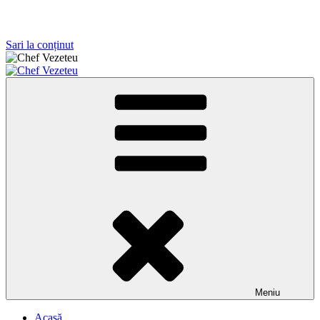
Sari la conținut
Chef Vezeteu
Antreprenor, instructor al prestigioasei Scuola Nazionale Maestri
Pizzaioli Italia
Meniu
Acasă